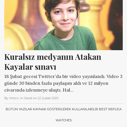
Kuralsız medyanın Atakan 
Kayalar sınavı
18 Şubat gecesi Twitter’da bir video yayınlandı. Video 3
günde 30 binden fazla paylaşım aldı ve 12 milyon
civarında izlenmeye ulaştı. Hal…
By
mtzcn
, in
Genel
on
22 Şubat 2020
.
BÜTÜN YAZILAR KAYNAK GÖSTERILEREK KULLANILABILIR
BEST REPLICA
WATCHES