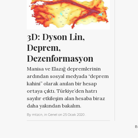
3D: Dyson Lin, 
Deprem, 
Dezenformasyon
Manisa ve Elazığ depremlerinin
ardından sosyal medyada “deprem
kahini” olarak anılan bir hesap
ortaya çıktı. Türkiye’den hatrı
sayılır etkileşim alan hesaba biraz
daha yakından bakalım.
By
mtzcn
, in
Genel
on
25 Ocak 2020
.
B