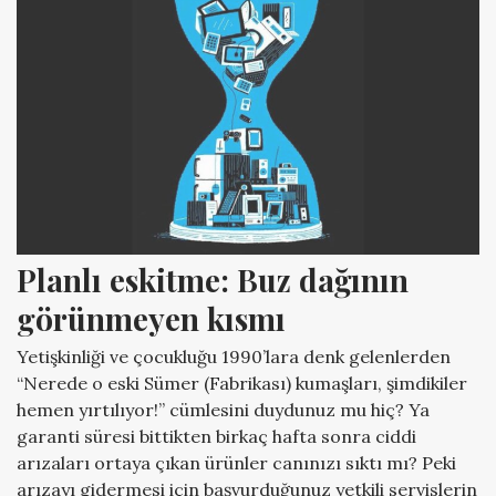
Planlı eskitme: Buz dağının 
görünmeyen kısmı
Yetişkinliği ve çocukluğu 1990’lara denk gelenlerden
“Nerede o eski Sümer (Fabrikası) kumaşları, şimdikiler
hemen yırtılıyor!” cümlesini duydunuz mu hiç? Ya
garanti süresi bittikten birkaç hafta sonra ciddi
arızaları ortaya çıkan ürünler canınızı sıktı mı? Peki
arızayı gidermesi için başvurduğunuz yetkili servislerin