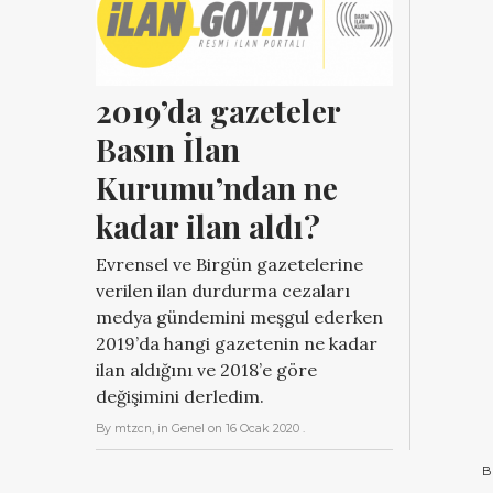
2019’da gazeteler 
Basın İlan 
Kurumu’ndan ne 
kadar ilan aldı?
Evrensel ve Birgün gazetelerine
verilen ilan durdurma cezaları
medya gündemini meşgul ederken
2019’da hangi gazetenin ne kadar
ilan aldığını ve 2018’e göre
değişimini derledim.
By
mtzcn
, in
Genel
on
16 Ocak 2020
.
B