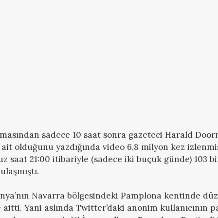
masından sadece 10 saat sonra gazeteci Harald Door
 ait olduğunu yazdığında video 6,8 milyon kez izlenmiş
 saat 21:00 itibariyle (sadece iki buçuk günde) 103 bin
ulaşmıştı.
panya’nın Navarra bölgesindeki Pamplona kentinde dü
 aitti. Yani aslında Twitter’daki anonim kullanıcının p