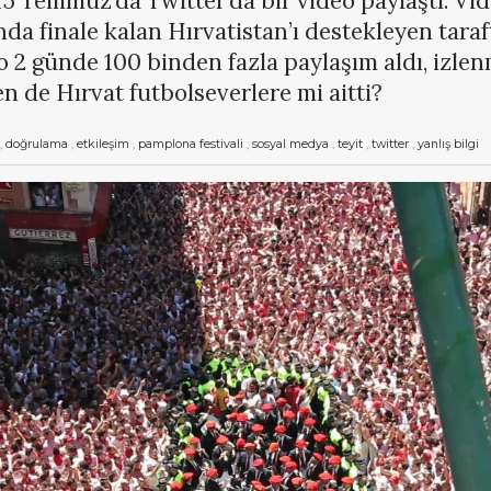
 15 Temmuz’da Twitter’da bir video paylaştı. V
da finale kalan Hırvatistan’ı destekleyen tara
eo 2 günde 100 binden fazla paylaşım aldı, izlen
en de Hırvat futbolseverlere mi aitti?
,
doğrulama
,
etkileşim
,
pamplona festivali
,
sosyal medya
,
teyit
,
twitter
,
yanlış bilgi