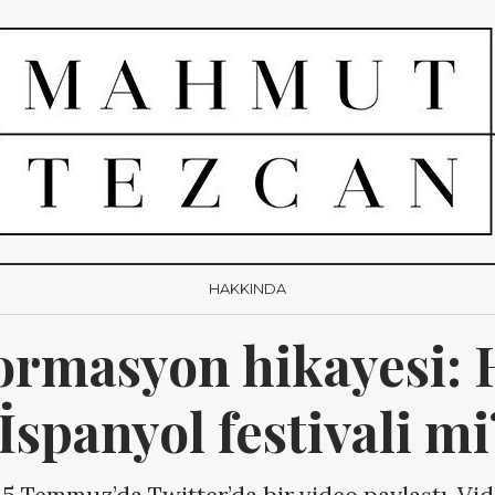
HAKKINDA
ormasyon hikayesi: H
İspanyol festivali mi