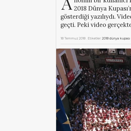
A
nonim bir kullanıcı
2018 Dünya Kupası’n
gösterdiği yazılıydı. Vid
geçti. Peki video gerçekt
18 Temmuz 2018
. Etiketler:
2018 dünya kupası