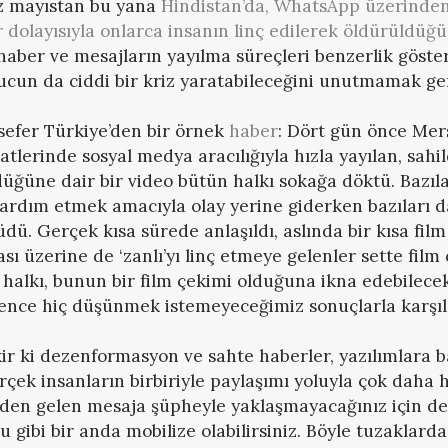
z mayıstan bu yana
Hindistan’da, WhatsApp üzerinden 
er dolayısıyla onlarca insanın linç edilerek öldürüldüğ
 haber ve mesajların yayılma süreçleri benzerlik göster
ucun da ciddi bir kriz yaratabileceğini unutmamak ger
sefer Türkiye’den bir örnek
haber
: Dört gün önce Mer
tlerinde sosyal medya aracılığıyla hızla yayılan, sahil
üğüne dair bir video bütün halkı sokağa döktü. Bazıl
ardım etmek amacıyla olay yerine giderken bazıları da
dü. Gerçek kısa sürede anlaşıldı, aslında bir kısa film
ı üzerine de ‘zanlı’yı linç etmeye gelenler sette film
 halkı, bunun bir film çekimi olduğuna ikna edebilec
ence hiç düşünmek istemeyeceğimiz sonuçlarla karşıla
 ki dezenformasyon ve sahte haberler, yazılımlara ba
erçek insanların birbiriyle paylaşımı yoluyla çok daha hız
nden gelen mesaja şüpheyle yaklaşmayacağınız için de
u gibi bir anda mobilize olabilirsiniz. Böyle tuzaklar