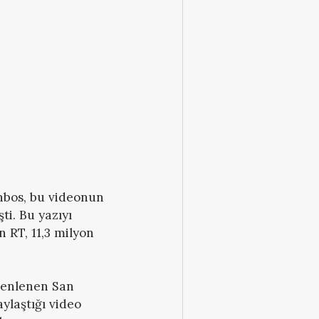
nbos, bu videonun
ti. Bu yazıyı
 RT, 11,3 milyon
zenlenen San
aylaştığı video