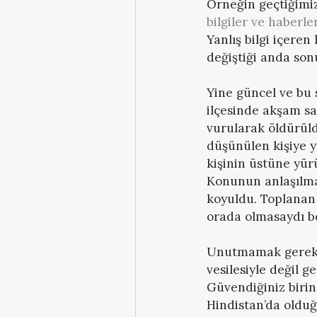
Örneğin geçtiğimi
bilgiler ve haberl
Yanlış bilgi içeren
değiştiği anda son
Yine güncel ve bu 
ilçesinde akşam saa
vurularak öldürüld
düşünülen kişiye y
kişinin üstüne yürü
Konunun anlaşılmas
koyuldu. Toplanan
orada olmasaydı b
Unutmamak gerekir
vesilesiyle değil g
Güvendiğiniz biri
Hindistan’da olduğ