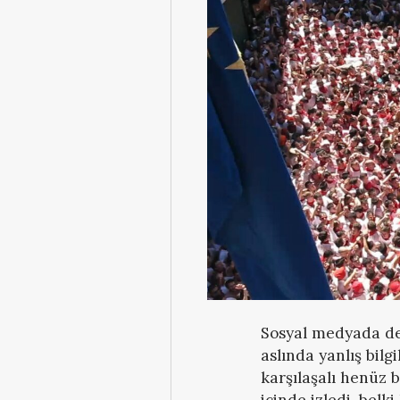
Sosyal medyada de
aslında yanlış bil
karşılaşalı henüz b
içinde izledi, belk