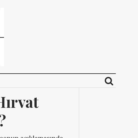
ırvat 
?