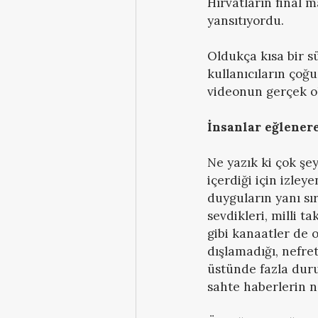
Hırvatların final 
yansıtıyordu.
Oldukça kısa bir s
kullanıcıların çoğ
videonun gerçek ol
İnsanlar eğlenere
Ne yazık ki çok şey
içerdiği için izley
duyguların yanı sı
sevdikleri, milli t
gibi kanaatler de o
dışlamadığı, nefre
üstünde fazla dur
sahte haberlerin ne