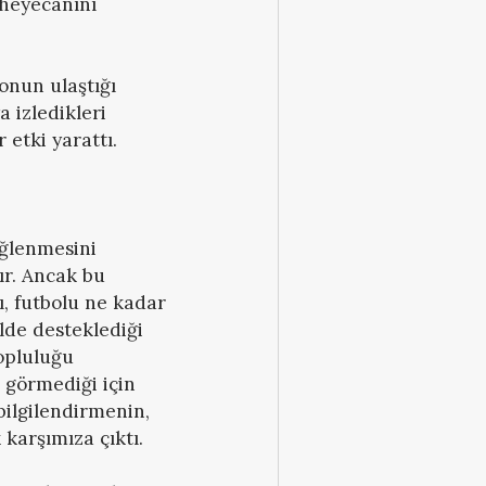
 heyecanını
onun ulaştığı
 izledikleri
etki yarattı.
eğlenmesini
ır. Ancak bu
ı, futbolu ne kadar
ilde desteklediği
topluluğu
r görmediği için
ilgilendirmenin,
 karşımıza çıktı.