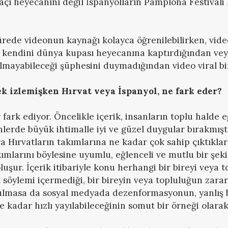
maçı heyecanını değil İspanyolların Pamplona Festivali
ürede videonun kaynağı kolayca öğrenilebilirken, vide
u kendini dünya kupası heyecanına kaptırdığından veya
mayabileceği şüphesini duymadığından video viral bir 
k izlemişken Hırvat veya İspanyol, ne fark eder?
 fark ediyor. Öncelikle içerik, insanların toplu halde 
enlerde büyük ihtimalle iyi ve güzel duygular bırakmışt
ra Hırvatların takımlarına ne kadar çok sahip çıktıklar
akımlarını böylesine uyumlu, eğlenceli ve mutlu bir şek
luşur. İçerik itibariyle konu herhangi bir bireyi veya 
t söylemi içermediği, bir bireyin veya topluluğun zara
ulmasa da sosyal medyada dezenformasyonun, yanlış b
 kadar hızlı yayılabileceğinin somut bir örneği olarak