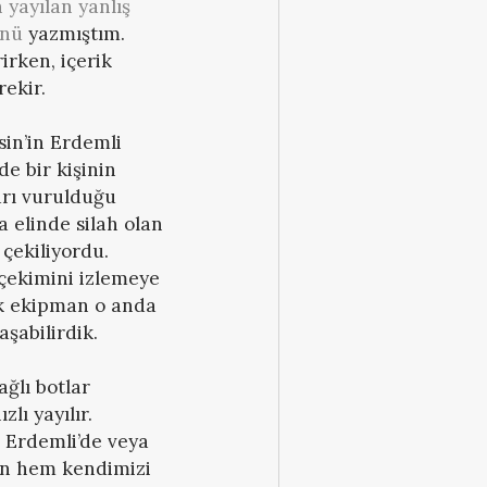
yayılan yanlış
ünü
yazmıştım.
irken, içerik
ekir.
sin’in Erdemli
de bir kişinin
arı vurulduğu
 elinde silah olan
 çekiliyordu.
 çekimini izlemeye
ek ekipman o anda
şabilirdik.
ğlı botlar
lı yayılır.
 Erdemli’de veya
dan hem kendimizi