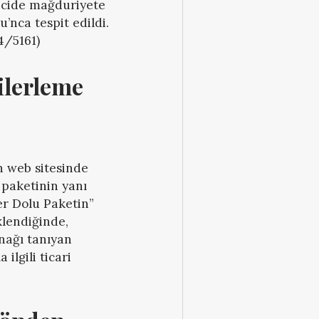
ticide mağduriyete
u’nca tespit edildi.
4/5161)
lerleme 
n web sitesinde
 paketinin yanı
er Dolu Paketin”
klendiğinde,
nağı tanıyan
lgili ticari