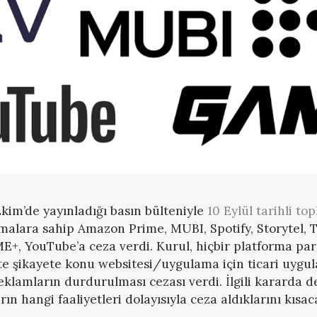
kim’de yayınladığı basın bülteniyle
10 Eylül tarihli to
malara sahip Amazon Prime, MUBI, Spotify, Storytel, 
ME+, YouTube’a ceza verdi. Kurul, hiçbir platforma par
e şikayete konu websitesi/uygulama için ticari uygu
klamların durdurulması cezası verdi. İlgili kararda d
arın hangi faaliyetleri dolayısıyla ceza aldıklarını kıs