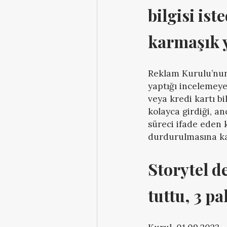
bilgisi ist
karmaşık y
Reklam Kurulu’nun 
yaptığı incelemeye
veya kredi kartı bi
kolayca girdiği, a
süreci ifade eden 
durdurulmasına ka
Storytel de
tuttu, 3 p