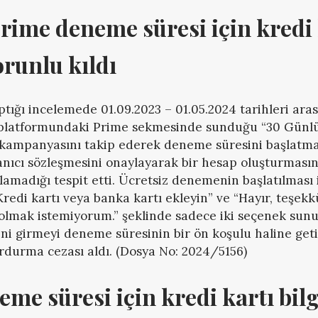
ime deneme süresi için kredi k
orunlu kıldı
tığı incelemede 01.09.2023 – 01.05.2024 tarihleri ar
 platformundaki Prime sekmesinde sunduğu “30 Günlü
kampanyasını takip ederek deneme süresini başlatma
llanıcı sözleşmesini onaylayarak bir hesap oluşturmas
amadığı tespit etti. Ücretsiz denemenin başlatılması 
Kredi kartı veya banka kartı ekleyin” ve “Hayır, teşek
olmak istemiyorum.” şeklinde sadece iki seçenek sunu
erini girmeyi deneme süresinin bir ön koşulu haline get
durdurma cezası aldı. (Dosya No: 2024/5156)
me süresi için kredi kartı bilgi