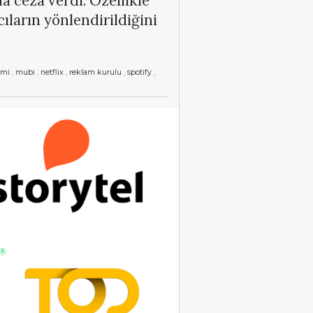
a ceza verdi. Özellikle
ların yönlendirildiğini
imi
,
mubi
,
netflix
,
reklam kurulu
,
spotify
,