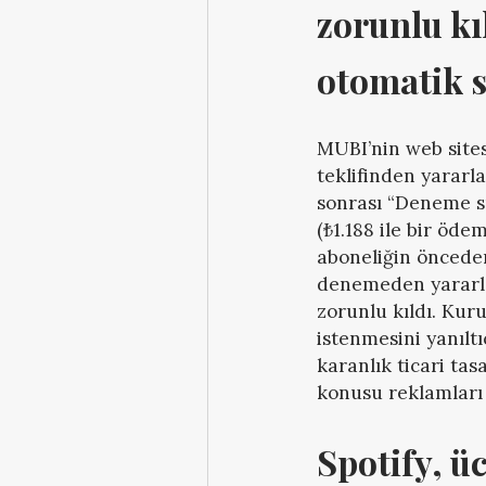
zorunlu kıl
otomatik s
MUBI’nin web sites
teklifinden yararla
sonrası “Deneme sü
(₺1.188 ile bir öde
aboneliğin önceden
denemeden yararlan
zorunlu kıldı. Kur
istenmesini yanıltı
karanlık ticari ta
konusu reklamları
Spotify, ü