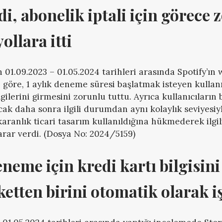
edi, abonelik iptali için görece z
ollara itti
01.09.2023 – 01.05.2024 tarihleri arasında Spotify’ın 
 göre, 1 aylık deneme süresi başlatmak isteyen kullan
lgilerini girmesini zorunlu tuttu. Ayrıca kullanıcıları
ncak daha sonra ilgili durumdan aynı kolaylık seviyesiy
karanlık ticari tasarım kullanıldığına hükmederek ilgil
rar verdi. (Dosya No: 2024/5159)
neme için kredi kartı bilgisini
aketten birini otomatik olarak i