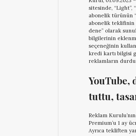
Kurul, 01.09.2023 
sitesinde, “Light”, 
abonelik türünün “
abonelik teklifinin
dene” olarak sunul
bilgilerinin eklen
seçeneğinin kullan
kredi kartı bilgisi
reklamların durdur
YouTube, d
tuttu, tas
Reklam Kurulu’nın 
Premium’u 1 ay ücr
Ayrıca tekliften y