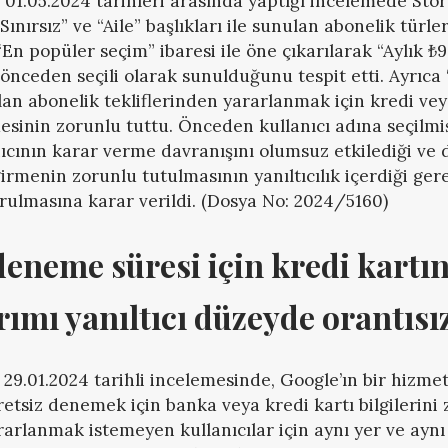
– 01.05.2024 tarihleri arasında yaptığı incelemede Stor
“Sınırsız” ve “Aile” başlıkları ile sunulan abonelik türle
En popüler seçim” ibaresi ile öne çıkarılarak “Aylık ₺9
 önceden seçili olarak sunulduğunu tespit etti. Ayrıca 
an abonelik tekliflerinden yararlanmak için kredi vey
mesinin zorunlu tuttu. Önceden kullanıcı adına seçilmi
ıcının karar verme davranışını olumsuz etkilediği ve 
 girmenin zorunlu tutulmasının yanıltıcılık içerdiği gerek
ulmasına karar verildi. (Dosya No: 2024/5160)
eneme süresi için kredi kartın
arımı yanıltıcı düzeyde orantıs
29.01.2024 tarihli incelemesinde, Google’ın bir hizme
etsiz denemek için banka veya kredi kartı bilgilerini 
ararlanmak istemeyen kullanıcılar için aynı yer ve ay