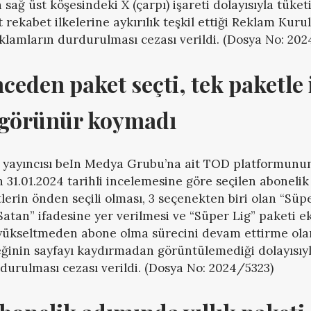
 sağ üst köşesindeki X (çarpı) işareti dolayısıyla tüke
t rekabet ilkelerine aykırılık teşkil ettiği Reklam Kurul
reklamların durdurulması cezası verildi. (Dosya No: 202
eden paket seçti, tek paketle i
görünür koymadı
i yayıncısı beIn Medya Grubu’na ait TOD platformunu
31.01.2024 tarihli incelemesine göre seçilen abonelik
tlerin önden seçili olması, 3 seçenekten biri olan “Süp
atan” ifadesine yer verilmesi ve “Süper Lig” paketi e
 yükseltmeden abone olma sürecini devam ettirme ola
inin sayfayı kaydırmadan görüntülemediği dolayısıyla i
urulması cezası verildi. (Dosya No: 2024/5323)