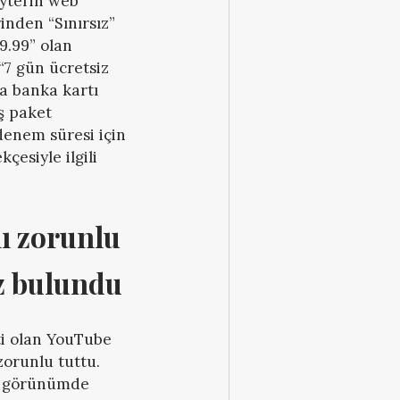
ytel’in web
rinden “Sınırsız”
9.99” olan
“7 gün ücretsiz
a banka kartı
ş paket
denem süresi için
çesiyle ilgili
ı zorunlu 
ız bulundu
ti olan YouTube
zorunlu tuttu.
nı görünümde