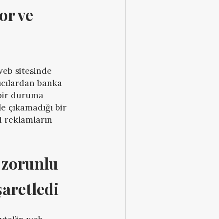
or ve 
web sitesinde
ıcılardan banka
n bir duruma
le çıkamadığı bir
i reklamların
 zorunlu 
şaretledi