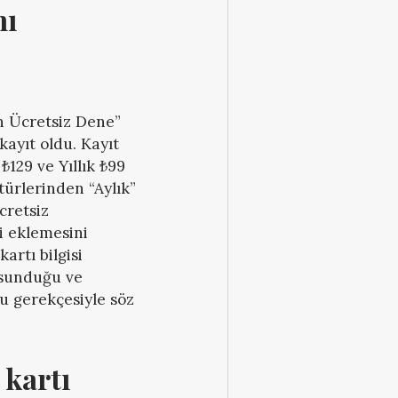
ı 
ün Ücretsiz Dene”
kayıt oldu. Kayıt
129 ve Yıllık ₺99
türlerinden “Aylık”
cretsiz
i eklemesini
artı bilgisi
f sunduğu ve
u gerekçesiyle söz
kartı 