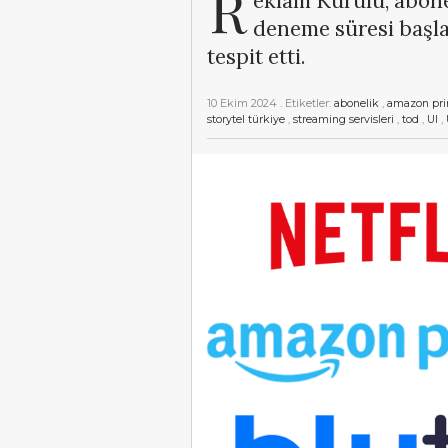
R
eklam Kurulu, abonel
deneme süresi başla
tespit etti.
10 Ekim 2024
. Etiketler:
abonelik
,
amazon pr
storytel türkiye
,
streaming servisleri
,
tod
,
UI
,