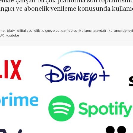
ikle çalışan birçok platforma son toplantısınd
ngıcı ve abonelik yenileme konusunda kullanıcı
ime
,
blutv
,
dijital abonelik
,
disneyplus
,
gameplus
,
kullanıcı arayüzü
,
kullanıcı deney
UX
,
youtube