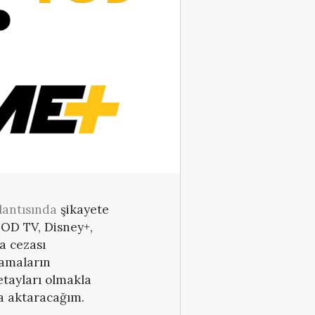
plantısında
şikayete
TOD TV, Disney+,
a cezası
lamaların
etayları olmakla
aca aktaracağım.