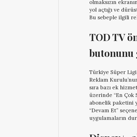
olmaksızın ekranın
yol açtığı ve dürüs
Bu sebeple ilgili 
TOD TV önc
butonunu 
Türkiye Süper Lig
Reklam Kurulu’nun 
sıra bazı ek hizme
üzerinde “En Çok S
abonelik paketini
“Devam Et” seçeneğ
uygulamaların durd