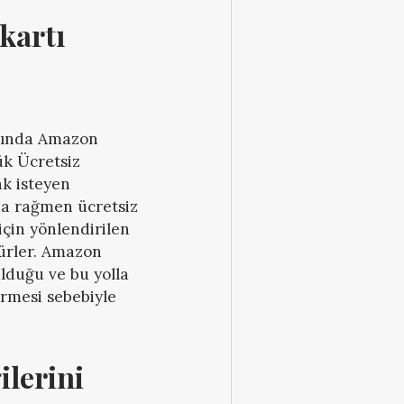
artı 
asında Amazon
k Ücretsiz
k isteyen
ına rağmen ücretsiz
için yönlendirilen
kürler. Amazon
lduğu ve bu yolla
irmesi sebebiyle
lerini 