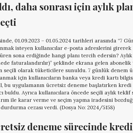
dı, daha sonrası için aylık plan
eçti
inde, 01.09.2023 – 01.05.2024 tarihleri arasında “7 G
nmak isteyen kullanıcılar e-posta adreslerini girerek 
ren sona erdiğinde hangi planı tercih edersin? Aylık ₺
mede faturalandırılır)” şeklinde ekrana gelen abonelik 
 seçili olarak tüketicilere sunuldu. 7 günlük denem ü
mak için kullanıcıların banka veya kredi kartı bilgis
ul, bu uygulamanın ücretsiz deneme başlatırken kredi k
cı buldu. Ayrıca kullanıcılara öncede seçili aylık tekli
sarım ile karar verme ve seçim yapma iradesini bozduğ
 durdurma cezası verdi. (Dosya No: 2024/5158)
cretsiz deneme sürecinde kredi 