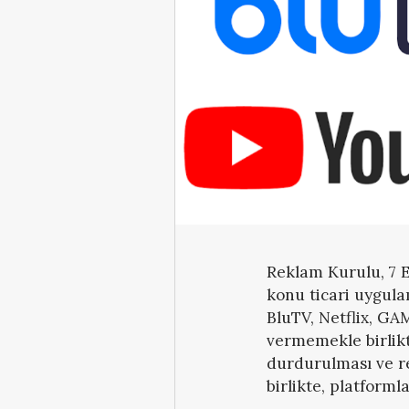
Reklam Kurulu, 7 E
konu ticari uygula
BluTV, Netflix, GA
vermemekle birlikt
durdurulması ve re
birlikte, platforml