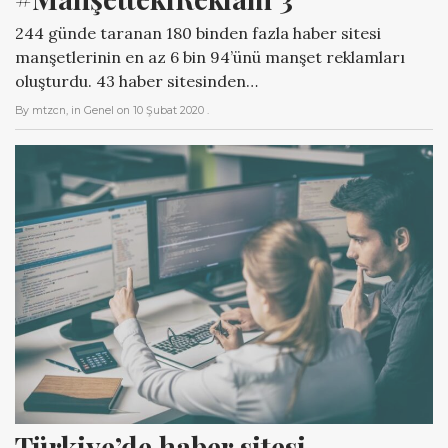
244 günde taranan 180 binden fazla haber sitesi
manşetlerinin en az 6 bin 94’ünü manşet reklamları
oluşturdu. 43 haber sitesinden…
By
mtzcn
, in
Genel
on
10 Şubat 2020
.
Türkiye’de haber sitesi 