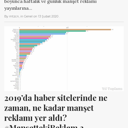
boyunca haftalık ve günlük manşet reklamı
yayınlarına…
By
mtzcn
, in
Genel
on
13 Şubat 2020
.
2019’da haber sitelerinde ne 
zaman, ne kadar manşet 
reklamı yer aldı? 
#ManşettekiReklam 3